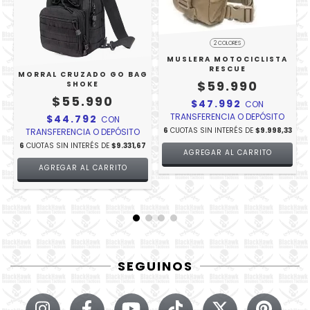
2 COLORES
MUSLERA MOTOCICLISTA
0
RESCUE
MORRAL CRUZADO GO BAG
$59.990
SHOKE
$55.990
$47.992
CON
TRANSFERENCIA O DEPÓSITO
$44.792
CON
6
CUOTAS SIN INTERÉS DE
$9.998,33
TRANSFERENCIA O DEPÓSITO
6
CUOTAS SIN INTERÉS DE
$9.331,67
AGREGAR AL CARRITO
SEGUINOS