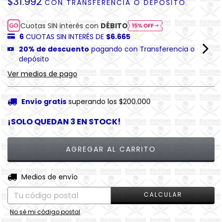
$31.992
CON
TRANSFERENCIA O DEPÓSITO
Cuotas SIN interés con
DÉBITO
6
CUOTAS SIN INTERÉS DE
$6.665
20% de descuento
pagando con Transferencia o
depósito
Ver medios de pago
Envío gratis
superando los
$200.000
¡SOLO QUEDAN
3
EN STOCK!
CAMBIAR CP
Entregas para el CP:
Medios de envío
CALCULAR
No sé mi código postal