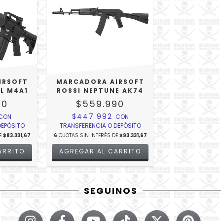
IRSOFT
MARCADORA AIRSOFT
EL M4A1
ROSSI NEPTUNE AK74
90
$559.990
$447.992
CON
CON
DEPÓSITO
TRANSFERENCIA O DEPÓSITO
E
$83.331,67
6
CUOTAS SIN INTERÉS DE
$93.331,67
SEGUINOS