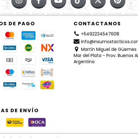
OS DE PAGO
CONTACTANOS
+5492234547608
info@insumostacticos.c
Martín Miguel de Güemes 
Mar del Plata - Prov. Buenos A
Argentina
AS DE ENVÍO