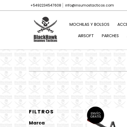
+5492234547608
info@insumostacticos.com
MOCHILAS Y BOLSOS
ACC
AIRSOFT
PARCHES
FILTROS
ENVÍO
GRATIS
Marca