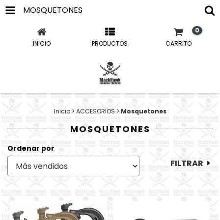
MOSQUETONES
0
INICIO
PRODUCTOS
CARRITO
Inicio
>
ACCESORIOS
>
Mosquetones
MOSQUETONES
Ordenar por
FILTRAR