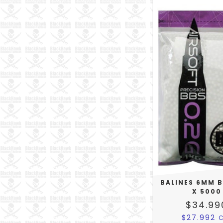
BALINES 6MM B
X 5000
$34.99
$27.992
C