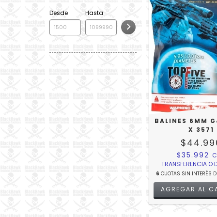
Desde
Hasta
BALINES 6MM G
X 3571
$44.99
$35.992
C
TRANSFERENCIA O 
6
CUOTAS SIN INTERÉS 