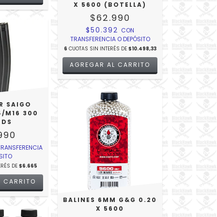
X 5600 (BOTELLA)
$62.990
$50.392
CON
TRANSFERENCIA O DEPÓSITO
6
CUOTAS SIN INTERÉS DE
$10.498,33
R SAIGO
4/M16 300
NDS
990
TRANSFERENCIA
SITO
ERÉS DE
$6.665
BALINES 6MM G&G 0.20
X 5600