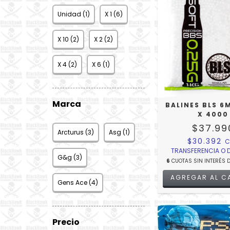
Unidad (1)
X 1 (6)
X 10 (2)
X 2 (2)
X 4 (2)
X 6 (1)
Marca
BALINES BLS 6
X 4000
$37.99
Arcturus (3)
Asg (1)
$30.392
C
TRANSFERENCIA O 
G&g (3)
6
CUOTAS SIN INTERÉS 
Gens Ace (4)
Precio