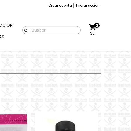
Crear cuenta
Iniciar sesión
CCIÓN
0
$0
AS