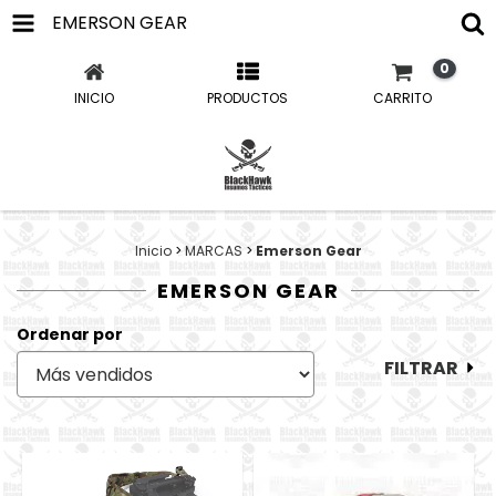
EMERSON GEAR
0
INICIO
PRODUCTOS
CARRITO
Inicio
>
MARCAS
>
Emerson Gear
EMERSON GEAR
Ordenar por
FILTRAR