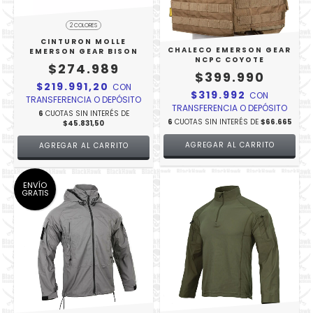
2 COLORES
CINTURON MOLLE
CHALECO EMERSON GEAR
EMERSON GEAR BISON
NCPC COYOTE
$274.989
$399.990
$219.991,20
CON
$319.992
CON
TRANSFERENCIA O DEPÓSITO
TRANSFERENCIA O DEPÓSITO
6
CUOTAS SIN INTERÉS DE
6
CUOTAS SIN INTERÉS DE
$66.665
$45.831,50
AGREGAR AL CARRITO
ENVÍO
GRATIS