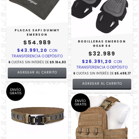
PLACAS SAPI DUMMY
EMERSON
$54.989
RODILLERAS EMERSON
GEAR E4
$43.991,20
CON
$32.989
TRANSFERENCIA O DEPÓSITO
$26.391,20
CON
6
CUOTAS SIN INTERÉS DE
$9.164,83
TRANSFERENCIA O DEPÓSITO
6
CUOTAS SIN INTERÉS DE
$5.498,17
ENVÍO
GRATIS
ENVÍO
GRATIS