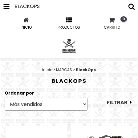
BLACKOPS
0
INICIO
PRODUCTOS
CARRITO
Inicio
>
MARCAS
>
BlackOps
BLACKOPS
Ordenar por
FILTRAR