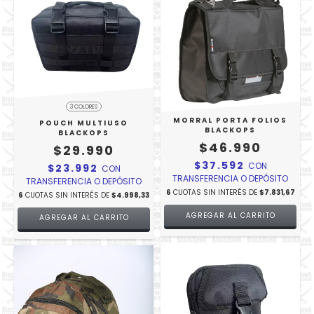
3 COLORES
MORRAL PORTA FOLIOS
POUCH MULTIUSO
BLACKOPS
BLACKOPS
$46.990
$29.990
$37.592
CON
$23.992
CON
TRANSFERENCIA O DEPÓSITO
TRANSFERENCIA O DEPÓSITO
6
CUOTAS SIN INTERÉS DE
$7.831,67
6
CUOTAS SIN INTERÉS DE
$4.998,33
AGREGAR AL CARRITO